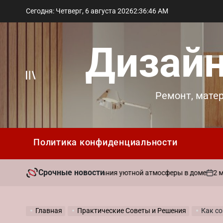
Перейти
Сегодня: Четверг, 6 августа 2026
2
:
36
:
48
AM
к
содержимому
Дизайн
Вне
Ремонт, мате
холста
Политика конфиденциальности
Срочные новости
2 мая 2026
вать ароматы для создания уютной атмосферы в доме
on
Главная
Практические Советы и Решения
Как со