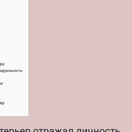
ра
видуальность
ии
ьер
терьер отражал личность