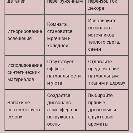
деталей
перегруженным
переизбыток
декора
Используйте
Комната
несколько
Игнорирование
становится
источников
освещения
мрачной и
теплого света,
холодной
свечи
Отсутствует
Отдавайте
Использование
эффект
предпочтение
синтетических
натуральности
натуральным
материалов
и уюта
тканям и дереву
Создается
Выбирайте
Запахи не
диссонанс,
пряные,
соответствуют
атмосфера не
древесные и
сезону
погружает в
фруктовые
осень
ароматы