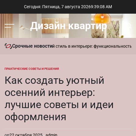
Перейти
Сегодня: Пятница, 7 августа 2026
9
:
39
:
10
AM
к
содержимому
Дизайн квартир
Меню
Пои
Срочные новости
в доме
Современный стиль в интерьере: функциональность и лакон
ПРАКТИЧЕСКИЕ СОВЕТЫ И РЕШЕНИЯ
ОПУБЛИКОВАНО
В
Как создать уютный
осенний интерьер:
лучшие советы и идеи
оформления
on
22 октября 2025
admin