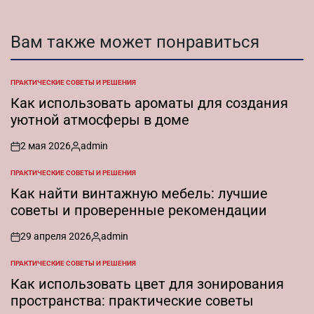
Вам также может понравиться
ПРАКТИЧЕСКИЕ СОВЕТЫ И РЕШЕНИЯ
ОПУБЛИКОВАНО
В
Как использовать ароматы для создания
уютной атмосферы в доме
2 мая 2026
admin
on
Запись
от
ПРАКТИЧЕСКИЕ СОВЕТЫ И РЕШЕНИЯ
ОПУБЛИКОВАНО
В
Как найти винтажную мебель: лучшие
советы и проверенные рекомендации
29 апреля 2026
admin
on
Запись
от
ПРАКТИЧЕСКИЕ СОВЕТЫ И РЕШЕНИЯ
ОПУБЛИКОВАНО
В
Как использовать цвет для зонирования
пространства: практические советы