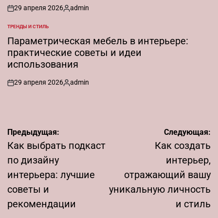
29 апреля 2026
admin
on
Запись
от
ТРЕНДЫ И СТИЛЬ
ОПУБЛИКОВАНО
В
Параметрическая мебель в интерьере:
практические советы и идеи
использования
29 апреля 2026
admin
on
Запись
от
Навигация
Предыдущая:
Следующая:
по
Как выбрать подкаст
Как создать
записям
по дизайну
интерьер,
интерьера: лучшие
отражающий вашу
советы и
уникальную личность
рекомендации
и стиль