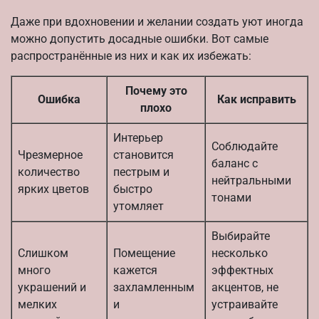
Даже при вдохновении и желании создать уют иногда
можно допустить досадные ошибки. Вот самые
распространённые из них и как их избежать:
Почему это
Ошибка
Как исправить
плохо
Интерьер
Соблюдайте
Чрезмерное
становится
баланс с
количество
пестрым и
нейтральными
ярких цветов
быстро
тонами
утомляет
Выбирайте
Слишком
Помещение
несколько
много
кажется
эффектных
украшений и
захламленным
акцентов, не
мелких
и
устраивайте