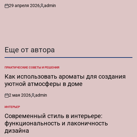
29 апреля 2026
admin
on
Запись
от
Еще от автора
ПРАКТИЧЕСКИЕ СОВЕТЫ И РЕШЕНИЯ
ОПУБЛИКОВАНО
В
Как использовать ароматы для создания
уютной атмосферы в доме
2 мая 2026
admin
on
Запись
от
ИНТЕРЬЕР
ОПУБЛИКОВАНО
В
Современный стиль в интерьере:
функциональность и лаконичность
дизайна