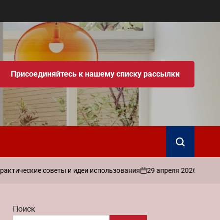
Присоединяйтесь к нашему списку рассылки
Поиск
29 апреля 2026
admin
кие советы и идеи использования
Как на
on
Запись
от
Поиск