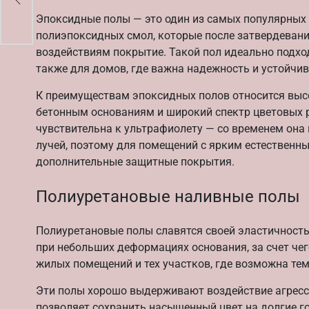
ты
Эпоксидные полы — это один из самых популярных 
полиэпоксидных смол, которые после затвердевани
воздействиям покрытие. Такой пол идеально подхо
также для домов, где важна надежность и устойчив
К преимуществам эпоксидных полов относится высо
бетонным основаниям и широкий спектр цветовых р
чувствительна к ультрафиолету — со временем она
лучей, поэтому для помещений с ярким естественн
дополнительные защитные покрытия.
Полиуретановые наливные полы
Полиуретановые полы славятся своей эластичность
при небольших деформациях основания, за счет чег
жилых помещений и тех участков, где возможна те
Эти полы хорошо выдерживают воздействие агресс
позволяет сохранить насыщенный цвет на долгие го