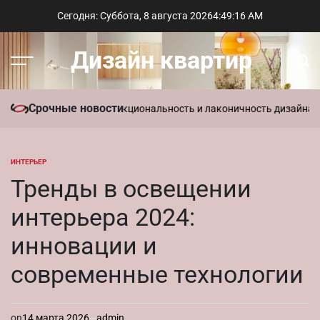
Перейти
Сегодня: Суббота, 8 августа 2026
4
:
49
:
17
AM
к
содержимому
Дизайн квартир
Меню
Пои
Срочные новости
ь в интерьере: функциональность и лаконичность дизайна
Парамет
ИНТЕРЬЕР
ОПУБЛИКОВАНО
В
Тренды в освещении
интерьера 2024:
инновации и
современные технологии
on
14 марта 2026
admin