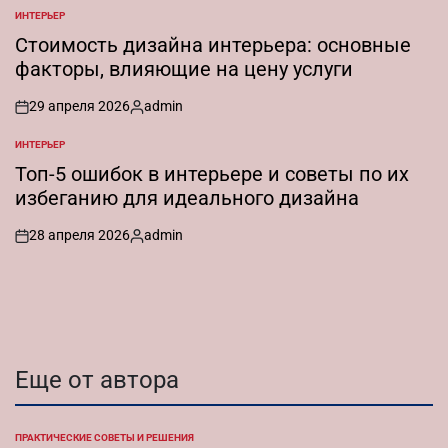
от
ИНТЕРЬЕР
ОПУБЛИКОВАНО
В
Стоимость дизайна интерьера: основные
факторы, влияющие на цену услуги
29 апреля 2026
admin
on
Запись
от
ИНТЕРЬЕР
ОПУБЛИКОВАНО
В
Топ-5 ошибок в интерьере и советы по их
избеганию для идеального дизайна
28 апреля 2026
admin
on
Запись
от
Еще от автора
ПРАКТИЧЕСКИЕ СОВЕТЫ И РЕШЕНИЯ
ОПУБЛИКОВАНО