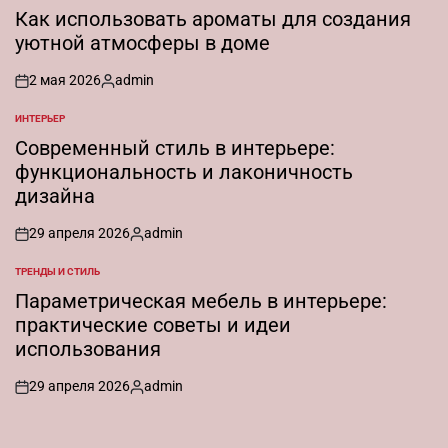
В
Как использовать ароматы для создания
уютной атмосферы в доме
2 мая 2026
admin
on
Запись
от
ИНТЕРЬЕР
ОПУБЛИКОВАНО
В
Современный стиль в интерьере:
функциональность и лаконичность
дизайна
29 апреля 2026
admin
on
Запись
от
ТРЕНДЫ И СТИЛЬ
ОПУБЛИКОВАНО
В
Параметрическая мебель в интерьере:
практические советы и идеи
использования
29 апреля 2026
admin
on
Запись
от