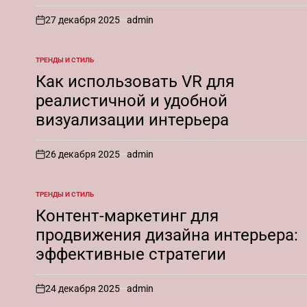
27 декабря 2025
admin
on
ТРЕНДЫ И СТИЛЬ
ОПУБЛИКОВАНО
В
Как использовать VR для
реалистичной и удобной
визуализации интерьера
26 декабря 2025
admin
on
ТРЕНДЫ И СТИЛЬ
ОПУБЛИКОВАНО
В
Контент-маркетинг для
продвижения дизайна интерьера:
эффективные стратегии
24 декабря 2025
admin
on