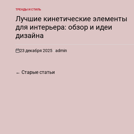
ТРЕНДЫ И СТИЛЬ
ОПУБЛИКОВАНО
В
Лучшие кинетические элементы
для интерьера: обзор и идеи
дизайна
23 декабря 2025
admin
on
Навигация
←
Старые статьи
по
записям