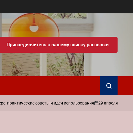
Присоединяйтесь к нашему списку рассылки
Поиск
29 апреля 2026
ad
 практические советы и идеи использования
on
Запи
от