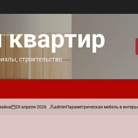
 квартир
риалы, строительство
29 апреля 2026
admin
на
Параметрическая мебель в интерьере:
on
Запись
от