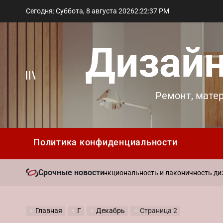
Перейти
Сегодня: Суббота, 8 августа 2026
2
:
22
:
38
PM
к
содержимому
Дизайн
Вне
Ремонт, мате
холста
Политика конфиденциальности
Срочные новости
нный стиль в интерьере: функциональность и лаконичность дизай
Главная
Г
Декабрь
Страница 2