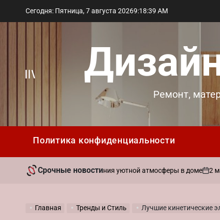
Перейти
Сегодня: Пятница, 7 августа 2026
9
:
18
:
40
AM
к
содержимому
Дизайн
Вне
Ремонт, мате
холста
Политика конфиденциальности
Срочные новости
2 мая 2026
ать ароматы для создания уютной атмосферы в доме
on
Главная
Тренды и Стиль
Лучшие кинетические эл