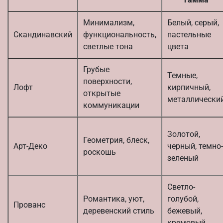
Минимализм,
Белый, серый,
Скандинавский
функциональность,
пастельные
светлые тона
цвета
Грубые
Темные,
поверхности,
Лофт
кирпичный,
открытые
металлически
коммуникации
Золотой,
Геометрия, блеск,
Арт-Деко
черный, темно-
роскошь
зеленый
Светло-
Романтика, уют,
голубой,
Прованс
деревенский стиль
бежевый,
кремовый