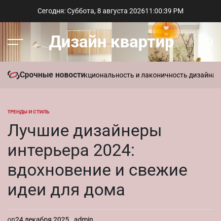
Перейти
Сегодня: Суббота, 8 августа 2026
11
:
00
:
40
PM
к
содержимому
Дизайн квартир
Меню
Пои
Срочные новости
 в интерьере: функциональность и лаконичность дизайна
Параметр
ТРЕНДЫ И СТИЛЬ
ОПУБЛИКОВАНО
В
Лучшие дизайнеры
интерьера 2024:
вдохновение и свежие
идеи для дома
on
24 декабря 2025
admin