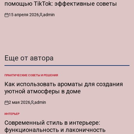
помощью TikTok: эффективные советы
15 апреля 2026
admin
on
Запись
от
Еще от автора
ПРАКТИЧЕСКИЕ СОВЕТЫ И РЕШЕНИЯ
ОПУБЛИКОВАНО
В
Как использовать ароматы для создания
уютной атмосферы в доме
2 мая 2026
admin
on
Запись
от
ИНТЕРЬЕР
ОПУБЛИКОВАНО
В
Современный стиль в интерьере:
функциональность и лаконичность