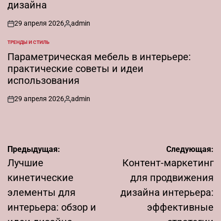
дизайна
29 апреля 2026
admin
on
Запись
от
ТРЕНДЫ И СТИЛЬ
ОПУБЛИКОВАНО
В
Параметрическая мебель в интерьере:
практические советы и идеи
использования
29 апреля 2026
admin
on
Запись
от
Навигация
Предыдущая:
Следующая:
по
Лучшие
Контент-маркетинг
записям
кинетические
для продвижения
элементы для
дизайна интерьера:
интерьера: обзор и
эффективные