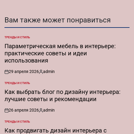
Вам также может понравиться
ТРЕНДЫ И СТИЛЬ
ОПУБЛИКОВАНО
В
Параметрическая мебель в интерьере:
практические советы и идеи
использования
29 апреля 2026
admin
on
Запись
от
ТРЕНДЫ И СТИЛЬ
ОПУБЛИКОВАНО
В
Как выбрать блог по дизайну интерьера:
лучшие советы и рекомендации
26 апреля 2026
admin
on
Запись
от
ТРЕНДЫ И СТИЛЬ
ОПУБЛИКОВАНО
В
Как продвигать дизайн интерьера с