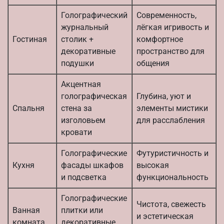
Голографический
Современность,
журнальный
лёгкая игривость и
Гостиная
столик +
комфортное
декоративные
пространство для
подушки
общения
Акцентная
голографическая
Глубина, уют и
Спальня
стена за
элементы мистики
изголовьем
для расслабления
кровати
Голографические
Футуристичность и
Кухня
фасады шкафов
высокая
и подсветка
функциональность
Голографические
Чистота, свежесть
Ванная
плитки или
и эстетическая
комната
декоративные