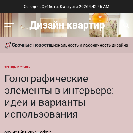
Перейти
Сегодня: Суббота, 8 августа 2026
4
:
42
:
47
AM
к
содержимому
Дизайн квартир
Меню
Пои
Срочные новости
 в интерьере: функциональность и лаконичность дизайна
Параметр
ТРЕНДЫ И СТИЛЬ
ОПУБЛИКОВАНО
В
Голографические
элементы в интерьере:
идеи и варианты
использования
on
2 ноября 2025
admin