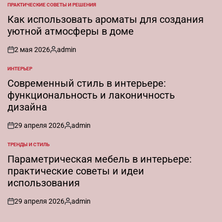
ПРАКТИЧЕСКИЕ СОВЕТЫ И РЕШЕНИЯ
ОПУБЛИКОВАНО
В
Как использовать ароматы для создания
уютной атмосферы в доме
2 мая 2026
admin
on
Запись
от
ИНТЕРЬЕР
ОПУБЛИКОВАНО
В
Современный стиль в интерьере:
функциональность и лаконичность
дизайна
29 апреля 2026
admin
on
Запись
от
ТРЕНДЫ И СТИЛЬ
ОПУБЛИКОВАНО
В
Параметрическая мебель в интерьере:
практические советы и идеи
использования
29 апреля 2026
admin
on
Запись
от