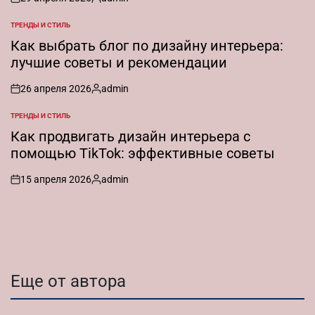
on
Запись
от
ТРЕНДЫ И СТИЛЬ
ОПУБЛИКОВАНО
В
Как выбрать блог по дизайну интерьера:
лучшие советы и рекомендации
26 апреля 2026
admin
on
Запись
от
ТРЕНДЫ И СТИЛЬ
ОПУБЛИКОВАНО
В
Как продвигать дизайн интерьера с
помощью TikTok: эффективные советы
15 апреля 2026
admin
on
Запись
от
Еще от автора