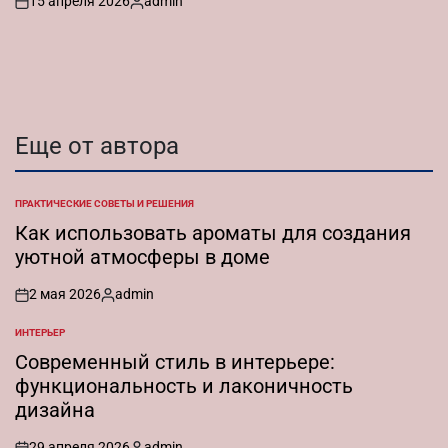
15 апреля 2026
admin
on
Запись
от
Еще от автора
ПРАКТИЧЕСКИЕ СОВЕТЫ И РЕШЕНИЯ
ОПУБЛИКОВАНО
В
Как использовать ароматы для создания
уютной атмосферы в доме
2 мая 2026
admin
on
Запись
от
ИНТЕРЬЕР
ОПУБЛИКОВАНО
В
Современный стиль в интерьере:
функциональность и лаконичность
дизайна
29 апреля 2026
admin