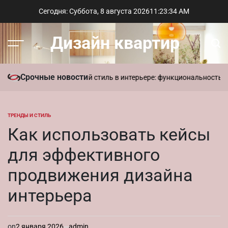
Перейти
Сегодня: Суббота, 8 августа 2026
11
:
23
:
35
AM
к
содержимому
Дизайн квартир
Меню
Пои
Срочные новости
в доме
Современный стиль в интерьере: функциональность и лакон
ТРЕНДЫ И СТИЛЬ
ОПУБЛИКОВАНО
В
Как использовать кейсы
для эффективного
продвижения дизайна
интерьера
on
2 января 2026
admin