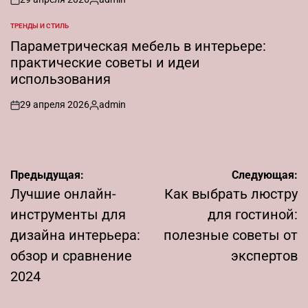
on
Запись
от
ТРЕНДЫ И СТИЛЬ
ОПУБЛИКОВАНО
В
Параметрическая мебель в интерьере:
практические советы и идеи
использования
29 апреля 2026
admin
on
Запись
от
Навигация
Предыдущая:
Следующая:
по
Лучшие онлайн-
Как выбрать люстру
записям
инструменты для
для гостиной:
дизайна интерьера:
полезные советы от
обзор и сравнение
экспертов
2024