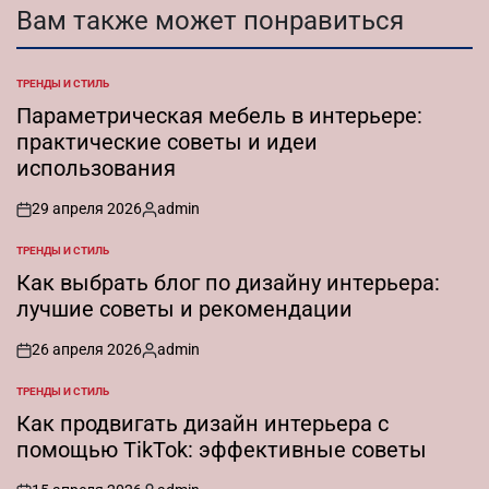
Вам также может понравиться
ТРЕНДЫ И СТИЛЬ
ОПУБЛИКОВАНО
В
Параметрическая мебель в интерьере:
практические советы и идеи
использования
29 апреля 2026
admin
on
Запись
от
ТРЕНДЫ И СТИЛЬ
ОПУБЛИКОВАНО
В
Как выбрать блог по дизайну интерьера:
лучшие советы и рекомендации
26 апреля 2026
admin
on
Запись
от
ТРЕНДЫ И СТИЛЬ
ОПУБЛИКОВАНО
В
Как продвигать дизайн интерьера с
помощью TikTok: эффективные советы