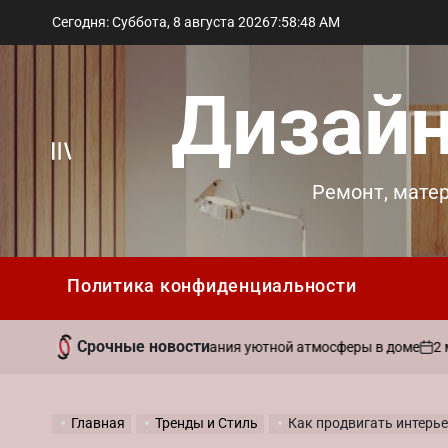
Перейти
Сегодня: Суббота, 8 августа 2026
7
:
58
:
49
AM
к
содержимому
Дизайн
Вне
Ремонт, мате
холста
Политика конфиденциальности
Срочные новости
2 мая 202
вать ароматы для создания уютной атмосферы в доме
on
Главная
Тренды и Стиль
Как продвигать интерьерн