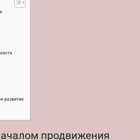
а
дкаста
е развитие
 началом продвижения