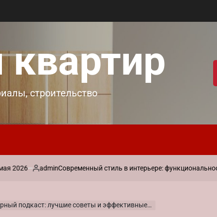
 квартир
риалы, строительство
6
admin
Современный стиль в интерьере: функциональность и ла
Запись
от
ый подкаст: лучшие советы и эффективные методы