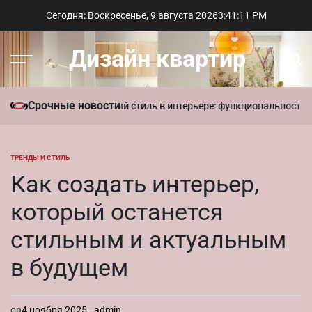
Перейти
Сегодня: Воскресенье, 9 августа 2026
3
:
41
:
12
PM
к
содержимому
Дизайн квартир
Меню
Пои
Срочные новости
в доме
Современный стиль в интерьере: функциональность и лакон
ТРЕНДЫ И СТИЛЬ
ОПУБЛИКОВАНО
В
Как создать интерьер,
который останется
стильным и актуальным
в будущем
on
4 ноября 2025
admin