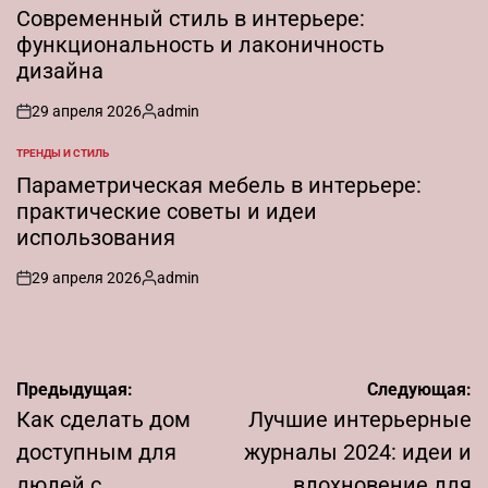
В
Современный стиль в интерьере:
функциональность и лаконичность
дизайна
29 апреля 2026
admin
on
Запись
от
ТРЕНДЫ И СТИЛЬ
ОПУБЛИКОВАНО
В
Параметрическая мебель в интерьере:
практические советы и идеи
использования
29 апреля 2026
admin
on
Запись
от
Навигация
Предыдущая:
Следующая:
по
Как сделать дом
Лучшие интерьерные
записям
доступным для
журналы 2024: идеи и
людей с
вдохновение для