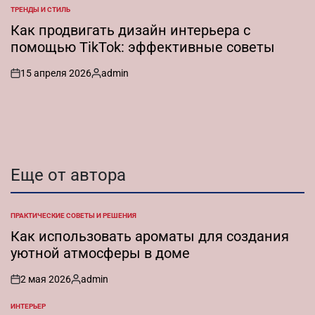
от
ТРЕНДЫ И СТИЛЬ
ОПУБЛИКОВАНО
В
Как продвигать дизайн интерьера с
помощью TikTok: эффективные советы
15 апреля 2026
admin
on
Запись
от
Еще от автора
ПРАКТИЧЕСКИЕ СОВЕТЫ И РЕШЕНИЯ
ОПУБЛИКОВАНО
В
Как использовать ароматы для создания
уютной атмосферы в доме
2 мая 2026
admin
on
Запись
от
ИНТЕРЬЕР
ОПУБЛИКОВАНО