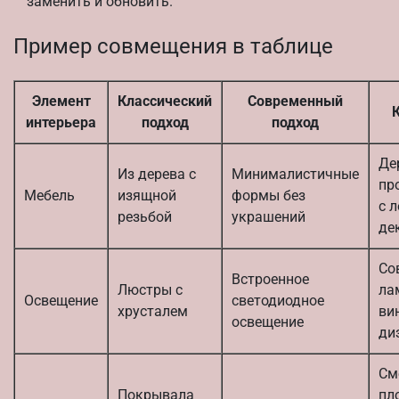
заменить и обновить.
Пример совмещения в таблице
Элемент
Классический
Современный
интерьера
подход
подход
Де
Из дерева с
Минималистичные
пр
Мебель
изящной
формы без
с 
резьбой
украшений
де
Со
Встроенное
Люстры с
ла
Освещение
светодиодное
хрусталем
ви
освещение
ди
См
Покрывала
пл