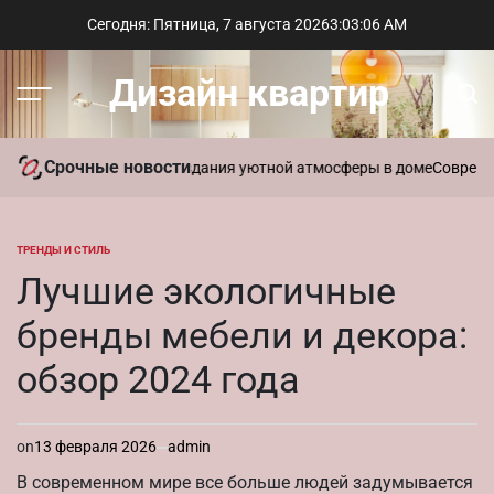
Перейти
Сегодня: Пятница, 7 августа 2026
3
:
03
:
07
AM
к
содержимому
Дизайн квартир
Меню
Пои
Срочные новости
ать ароматы для создания уютной атмосферы в доме
Современный с
ТРЕНДЫ И СТИЛЬ
ОПУБЛИКОВАНО
В
Лучшие экологичные
бренды мебели и декора:
обзор 2024 года
on
13 февраля 2026
admin
В современном мире все больше людей задумывается