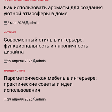
ПРАКТИЧЕСКИЕ СОВЕТЫ И РЕШЕНИЯ
ОПУБЛИКОВАНО
В
Как использовать ароматы для создания
уютной атмосферы в доме
2 мая 2026
admin
on
Запись
от
ИНТЕРЬЕР
ОПУБЛИКОВАНО
В
Современный стиль в интерьере:
функциональность и лаконичность
дизайна
29 апреля 2026
admin
on
Запись
от
ТРЕНДЫ И СТИЛЬ
ОПУБЛИКОВАНО
В
Параметрическая мебель в интерьере:
практические советы и идеи
использования
29 апреля 2026
admin
on
Запись
от