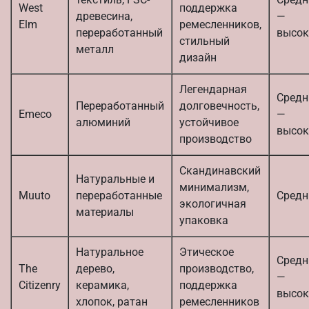
West
поддержка
древесина,
—
Elm
ремесленников,
переработанный
высок
стильный
металл
дизайн
Легендарная
Средн
Переработанный
долговечность,
Emeco
—
алюминий
устойчивое
высок
производство
Скандинавский
Натуральные и
минимализм,
Muuto
переработанные
Средн
экологичная
материалы
упаковка
Натуральное
Этическое
Средн
The
дерево,
производство,
—
Citizenry
керамика,
поддержка
высок
хлопок, ратан
ремесленников