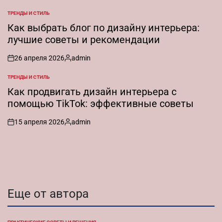
от
ТРЕНДЫ И СТИЛЬ
ОПУБЛИКОВАНО
В
Как выбрать блог по дизайну интерьера:
лучшие советы и рекомендации
26 апреля 2026
admin
on
Запись
от
ТРЕНДЫ И СТИЛЬ
ОПУБЛИКОВАНО
В
Как продвигать дизайн интерьера с
помощью TikTok: эффективные советы
15 апреля 2026
admin
on
Запись
от
Еще от автора