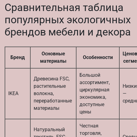
Сравнительная таблица
популярных экологичных
брендов мебели и декора
Основные
Цено
Бренд
Особенности
материалы
сегме
Большой
Древесина FSC,
ассортимент,
растительные
Низки
циркулярная
IKEA
волокна,
—
экономика,
переработанные
средн
доступные
материалы
цены
Честная
Натуральный
торговля,
текстиль, FSC-
Средн