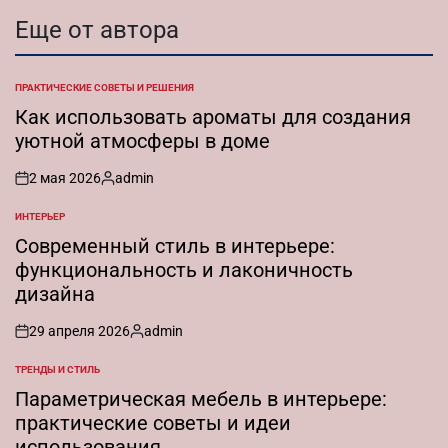
Еще от автора
ПРАКТИЧЕСКИЕ СОВЕТЫ И РЕШЕНИЯ
ОПУБЛИКОВАНО
В
Как использовать ароматы для создания
уютной атмосферы в доме
2 мая 2026
admin
on
Запись
от
ИНТЕРЬЕР
ОПУБЛИКОВАНО
В
Современный стиль в интерьере:
функциональность и лаконичность
дизайна
29 апреля 2026
admin
on
Запись
от
ТРЕНДЫ И СТИЛЬ
ОПУБЛИКОВАНО
В
Параметрическая мебель в интерьере:
практические советы и идеи
использования