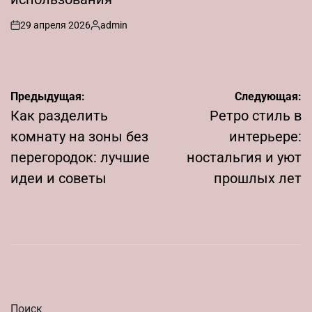
29 апреля 2026
admin
on
Запись
от
Навигация
Предыдущая:
Следующая:
по
Как разделить
Ретро стиль в
записям
комнату на зоны без
интерьере:
перегородок: лучшие
ностальгия и уют
идеи и советы
прошлых лет
Поиск