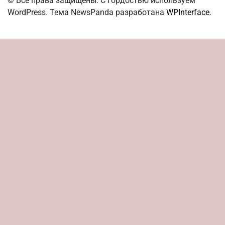
© Все права защищены. С гордостью используем
WordPress. Тема NewsPanda разработана
WPInterface
.