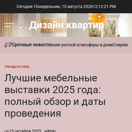
Перейти
Сегодня: Понедельник, 10 августа 2026
12
:
12
:
22
PM
к
содержимому
Дизайн квартир
Меню
Пои
Срочные новости
ь ароматы для создания уютной атмосферы в доме
Современный сти
ТРЕНДЫ И СТИЛЬ
ОПУБЛИКОВАНО
В
Лучшие мебельные
выставки 2025 года:
полный обзор и даты
проведения
on
15 октября 2025
admin