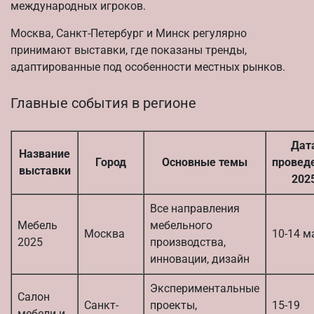
международных игроков.
Москва, Санкт-Петербург и Минск регулярно
принимают выставки, где показаны тренды,
адаптированные под особенности местных рынков.
Главные события в регионе
Дат
Название
Город
Основные темы
провед
выставки
202
Все направления
Мебель
мебельного
Москва
10-14 м
2025
производства,
инновации, дизайн
Экспериментальные
Салон
Санкт-
проекты,
15-19
мебели и