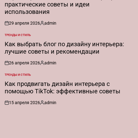
практические советы и идеи
использования
29 апреля 2026
admin
on
Запись
от
ТРЕНДЫ И СТИЛЬ
ОПУБЛИКОВАНО
В
Как выбрать блог по дизайну интерьера:
лучшие советы и рекомендации
26 апреля 2026
admin
on
Запись
от
ТРЕНДЫ И СТИЛЬ
ОПУБЛИКОВАНО
В
Как продвигать дизайн интерьера с
помощью TikTok: эффективные советы
15 апреля 2026
admin
on
Запись
от