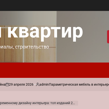
 квартир
риалы, строительство
апреля 2026
admin
Параметрическая мебель в интерьере: практи
Запись
от
енному дизайну интерьера: топ изданий 2024 года