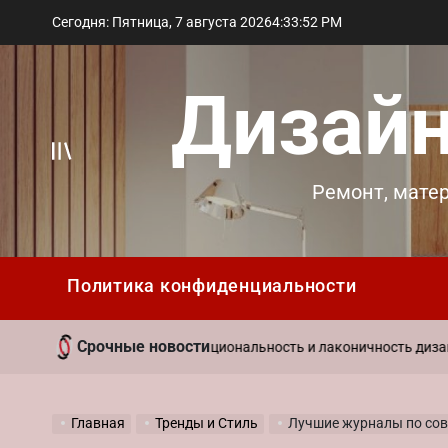
Перейти
Сегодня: Пятница, 7 августа 2026
4
:
33
:
53
PM
к
содержимому
Дизайн
Вне
Ремонт, мате
холста
Политика конфиденциальности
Срочные новости
29 
иль в интерьере: функциональность и лаконичность дизайна
on
Главная
Тренды и Стиль
Лучшие журналы по соврем