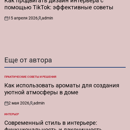
Как продвигать дизайн интерьера с
помощью TikTok: эффективные советы
15 апреля 2026
admin
on
Запись
от
Еще от автора
ПРАКТИЧЕСКИЕ СОВЕТЫ И РЕШЕНИЯ
ОПУБЛИКОВАНО
В
Как использовать ароматы для создания
уютной атмосферы в доме
2 мая 2026
admin
on
Запись
от
ИНТЕРЬЕР
ОПУБЛИКОВАНО
В
Современный стиль в интерьере:
функциональность и лаконичность