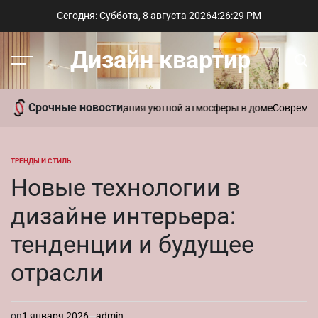
Перейти
Сегодня: Суббота, 8 августа 2026
4
:
26
:
30
PM
к
содержимому
Дизайн квартир
Меню
Пои
Срочные новости
ь ароматы для создания уютной атмосферы в доме
Современный ст
ТРЕНДЫ И СТИЛЬ
ОПУБЛИКОВАНО
В
Новые технологии в
дизайне интерьера:
тенденции и будущее
отрасли
on
1 января 2026
admin