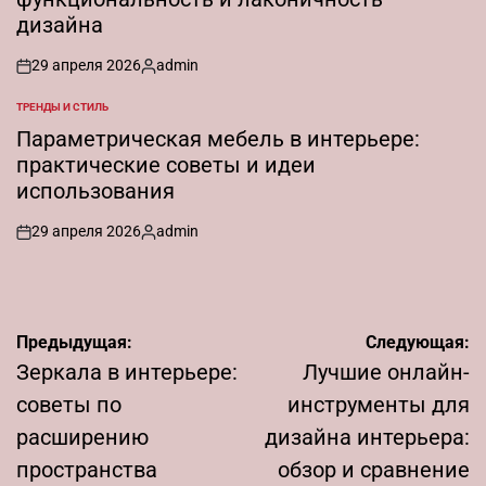
дизайна
29 апреля 2026
admin
on
Запись
от
ТРЕНДЫ И СТИЛЬ
ОПУБЛИКОВАНО
В
Параметрическая мебель в интерьере:
практические советы и идеи
использования
29 апреля 2026
admin
on
Запись
от
Навигация
Предыдущая:
Следующая:
по
Зеркала в интерьере:
Лучшие онлайн-
записям
советы по
инструменты для
расширению
дизайна интерьера:
пространства
обзор и сравнение