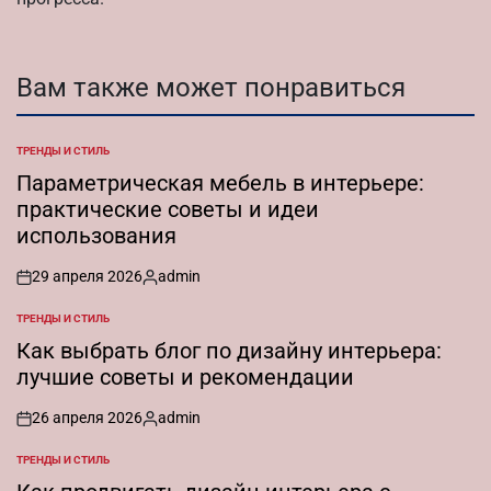
Вам также может понравиться
ТРЕНДЫ И СТИЛЬ
ОПУБЛИКОВАНО
В
Параметрическая мебель в интерьере:
практические советы и идеи
использования
29 апреля 2026
admin
on
Запись
от
ТРЕНДЫ И СТИЛЬ
ОПУБЛИКОВАНО
В
Как выбрать блог по дизайну интерьера:
лучшие советы и рекомендации
26 апреля 2026
admin
on
Запись
от
ТРЕНДЫ И СТИЛЬ
ОПУБЛИКОВАНО
В