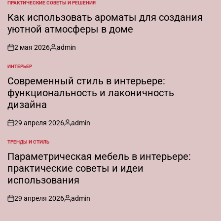
ПРАКТИЧЕСКИЕ СОВЕТЫ И РЕШЕНИЯ
ОПУБЛИКОВАНО
В
Как использовать ароматы для создания
уютной атмосферы в доме
2 мая 2026
admin
on
Запись
от
ИНТЕРЬЕР
ОПУБЛИКОВАНО
В
Современный стиль в интерьере:
функциональность и лаконичность
дизайна
29 апреля 2026
admin
on
Запись
от
ТРЕНДЫ И СТИЛЬ
ОПУБЛИКОВАНО
В
Параметрическая мебель в интерьере:
практические советы и идеи
использования
29 апреля 2026
admin
on
Запись
от