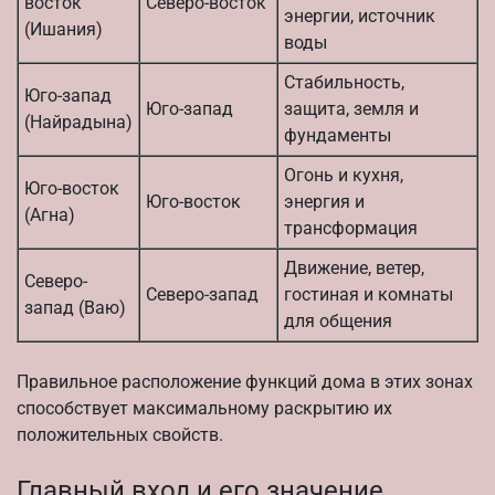
восток
Северо-восток
энергии, источник
(Ишания)
воды
Стабильность,
Юго-запад
Юго-запад
защита, земля и
(Найрадына)
фундаменты
Огонь и кухня,
Юго-восток
Юго-восток
энергия и
(Агна)
трансформация
Движение, ветер,
Северо-
Северо-запад
гостиная и комнаты
запад (Ваю)
для общения
Правильное расположение функций дома в этих зонах
способствует максимальному раскрытию их
положительных свойств.
Главный вход и его значение