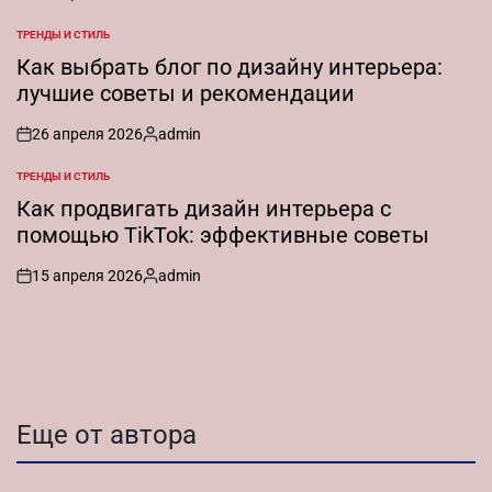
on
Запись
от
ТРЕНДЫ И СТИЛЬ
ОПУБЛИКОВАНО
В
Как выбрать блог по дизайну интерьера:
лучшие советы и рекомендации
26 апреля 2026
admin
on
Запись
от
ТРЕНДЫ И СТИЛЬ
ОПУБЛИКОВАНО
В
Как продвигать дизайн интерьера с
помощью TikTok: эффективные советы
15 апреля 2026
admin
on
Запись
от
Еще от автора