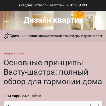
Перейти
Сегодня: Четверг, 6 августа 2026
4
:
18
:
55
PM
к
содержимому
Дизайн квартир
Меню
Пои
Срочные новости
ать ароматы для создания уютной атмосферы в доме
Современный с
ТРЕНДЫ И СТИЛЬ
ОПУБЛИКОВАНО
В
Основные принципы
Васту-шастра: полный
обзор для гармонии дома
on
14 марта 2026
admin