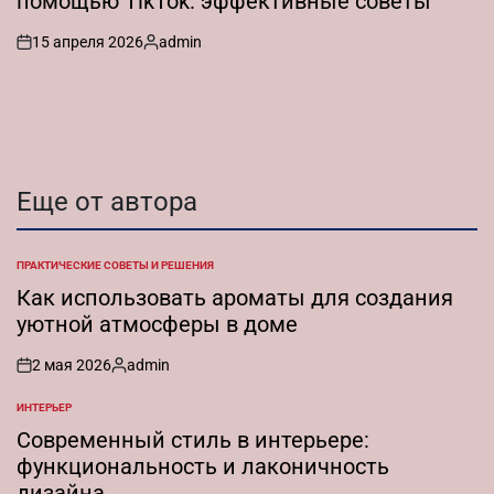
помощью TikTok: эффективные советы
15 апреля 2026
admin
on
Запись
от
Еще от автора
ПРАКТИЧЕСКИЕ СОВЕТЫ И РЕШЕНИЯ
ОПУБЛИКОВАНО
В
Как использовать ароматы для создания
уютной атмосферы в доме
2 мая 2026
admin
on
Запись
от
ИНТЕРЬЕР
ОПУБЛИКОВАНО
В
Современный стиль в интерьере:
функциональность и лаконичность
дизайна