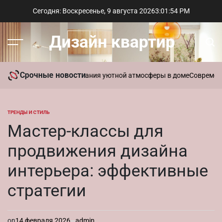
Перейти
Сегодня: Воскресенье, 9 августа 2026
3
:
01
:
55
PM
к
содержимому
Дизайн квартир
Меню
Пои
Срочные новости
ь ароматы для создания уютной атмосферы в доме
Современный ст
ТРЕНДЫ И СТИЛЬ
ОПУБЛИКОВАНО
В
Мастер-классы для
продвижения дизайна
интерьера: эффективные
стратегии
on
14 февраля 2026
admin