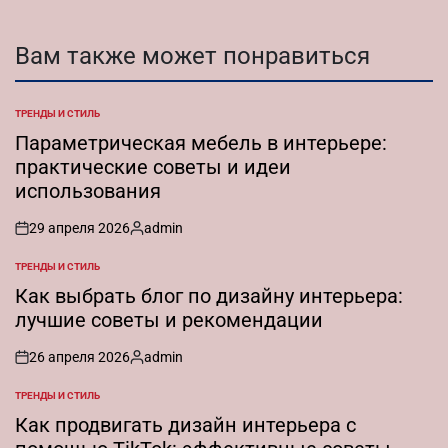
Вам также может понравиться
ТРЕНДЫ И СТИЛЬ
ОПУБЛИКОВАНО
В
Параметрическая мебель в интерьере:
практические советы и идеи
использования
29 апреля 2026
admin
on
Запись
от
ТРЕНДЫ И СТИЛЬ
ОПУБЛИКОВАНО
В
Как выбрать блог по дизайну интерьера:
лучшие советы и рекомендации
26 апреля 2026
admin
on
Запись
от
ТРЕНДЫ И СТИЛЬ
ОПУБЛИКОВАНО
В
Как продвигать дизайн интерьера с