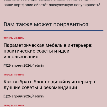
ваше портфолио обретёт заслуженную популярность!
Вам также может понравиться
ТРЕНДЫ И СТИЛЬ
ОПУБЛИКОВАНО
В
Параметрическая мебель в интерьере:
практические советы и идеи
использования
29 апреля 2026
admin
on
Запись
от
ТРЕНДЫ И СТИЛЬ
ОПУБЛИКОВАНО
В
Как выбрать блог по дизайну интерьера:
лучшие советы и рекомендации
26 апреля 2026
admin
on
Запись
от
ТРЕНДЫ И СТИЛЬ
ОПУБЛИКОВАНО