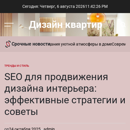
Перейти
Сегодня: Четверг, 6 августа 2026
11
:
42
:
27
PM
к
содержимому
Дизайн квартир
Меню
Пои
Срочные новости
ь ароматы для создания уютной атмосферы в доме
Современный ст
ТРЕНДЫ И СТИЛЬ
ОПУБЛИКОВАНО
В
SEO для продвижения
дизайна интерьера:
эффективные стратегии и
советы
on
24 октября 2025
admin