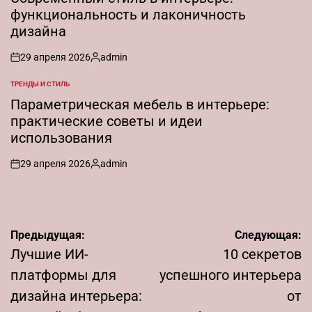
функциональность и лаконичность
дизайна
29 апреля 2026
admin
on
Запись
от
ТРЕНДЫ И СТИЛЬ
ОПУБЛИКОВАНО
В
Параметрическая мебель в интерьере:
практические советы и идеи
использования
29 апреля 2026
admin
on
Запись
от
Навигация
Предыдущая:
Следующая:
по
Лучшие ИИ-
10 секретов
записям
платформы для
успешного интерьера
дизайна интерьера:
от