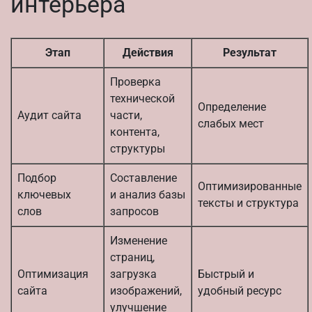
интерьера
Этап
Действия
Результат
Проверка
технической
Определение
Аудит сайта
части,
слабых мест
контента,
структуры
Подбор
Составление
Оптимизированные
ключевых
и анализ базы
тексты и структура
слов
запросов
Изменение
страниц,
Оптимизация
загрузка
Быстрый и
сайта
изображений,
удобный ресурс
улучшение