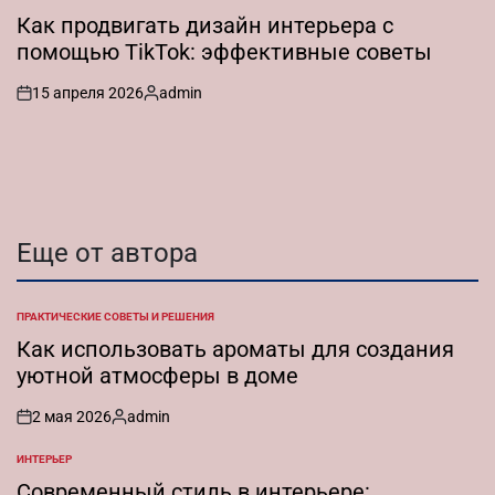
В
Как продвигать дизайн интерьера с
помощью TikTok: эффективные советы
15 апреля 2026
admin
on
Запись
от
Еще от автора
ПРАКТИЧЕСКИЕ СОВЕТЫ И РЕШЕНИЯ
ОПУБЛИКОВАНО
В
Как использовать ароматы для создания
уютной атмосферы в доме
2 мая 2026
admin
on
Запись
от
ИНТЕРЬЕР
ОПУБЛИКОВАНО
В
Современный стиль в интерьере: