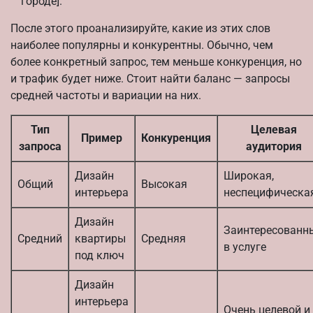
городе].
После этого проанализируйте, какие из этих слов
наиболее популярны и конкурентны. Обычно, чем
более конкретный запрос, тем меньше конкуренция, но
и трафик будет ниже. Стоит найти баланс — запросы
средней частоты и вариации на них.
Тип
Целевая
Пример
Конкуренция
запроса
аудитория
Дизайн
Широкая,
Общий
Высокая
интерьера
неспецифическа
Дизайн
Заинтересованн
Средний
квартиры
Средняя
в услуге
под ключ
Дизайн
интерьера
Очень целевой и