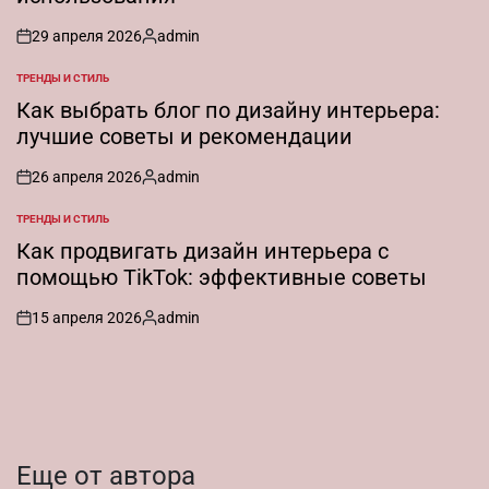
29 апреля 2026
admin
on
Запись
от
ТРЕНДЫ И СТИЛЬ
ОПУБЛИКОВАНО
В
Как выбрать блог по дизайну интерьера:
лучшие советы и рекомендации
26 апреля 2026
admin
on
Запись
от
ТРЕНДЫ И СТИЛЬ
ОПУБЛИКОВАНО
В
Как продвигать дизайн интерьера с
помощью TikTok: эффективные советы
15 апреля 2026
admin
on
Запись
от
Еще от автора