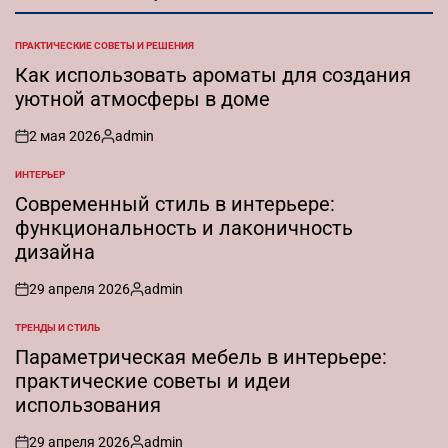
ПРАКТИЧЕСКИЕ СОВЕТЫ И РЕШЕНИЯ
ОПУБЛИКОВАНО
В
Как использовать ароматы для создания
уютной атмосферы в доме
2 мая 2026
admin
on
Запись
от
ИНТЕРЬЕР
ОПУБЛИКОВАНО
В
Современный стиль в интерьере:
функциональность и лаконичность
дизайна
29 апреля 2026
admin
on
Запись
от
ТРЕНДЫ И СТИЛЬ
ОПУБЛИКОВАНО
В
Параметрическая мебель в интерьере:
практические советы и идеи
использования
29 апреля 2026
admin