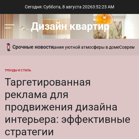
Перейти
Сегодня: Суббота, 8 августа 2026
3
:
52
:
24
AM
к
содержимому
Дизайн квартир
Меню
Пои
Срочные новости
ть ароматы для создания уютной атмосферы в доме
Современный ст
ТРЕНДЫ И СТИЛЬ
ОПУБЛИКОВАНО
В
Таргетированная
реклама для
продвижения дизайна
интерьера: эффективные
стратегии