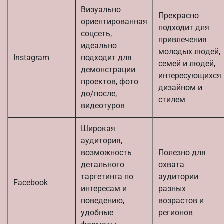
Визуально
Прекрасно
ориентированная
подходит для
соцсеть,
привлечения
идеально
молодых людей,
Instagram
подходит для
семей и людей,
демонстрации
интересующихся
проектов, фото
дизайном и
до/после,
стилем
видеотуров
Широкая
аудитория,
возможность
Полезно для
детального
охвата
таргетинга по
аудитории
Facebook
интересам и
разных
поведению,
возрастов и
удобные
регионов