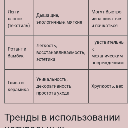
Лен и
Могут быстро
Дышащие,
хлопок
изнашиваться
экологичные, мягкие
(текстиль)
и пачкаться
Чувствительны
Легкость,
Ротанг и
к
восстанавливаемость,
бамбук
механическим
эстетика
повреждениям
Уникальность,
Глина и
декоративность,
Хрупкость, вес
керамика
простота ухода
Тренды в использовании