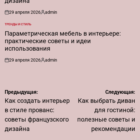
дизайна
29 апреля 2026
admin
on
Запись
от
ТРЕНДЫ И СТИЛЬ
ОПУБЛИКОВАНО
В
Параметрическая мебель в интерьере:
практические советы и идеи
использования
29 апреля 2026
admin
on
Запись
от
Навигация
Предыдущая:
Следующая:
по
Как создать интерьер
Как выбрать диван
записям
в стиле прованс:
для гостиной:
советы французского
полезные советы и
дизайна
рекомендации