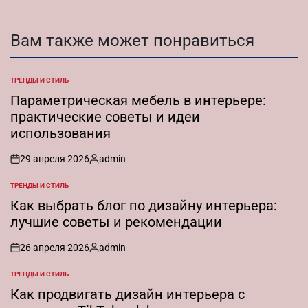
Вам также может понравиться
ТРЕНДЫ И СТИЛЬ
ОПУБЛИКОВАНО
В
Параметрическая мебель в интерьере:
практические советы и идеи
использования
29 апреля 2026
admin
on
Запись
от
ТРЕНДЫ И СТИЛЬ
ОПУБЛИКОВАНО
В
Как выбрать блог по дизайну интерьера:
лучшие советы и рекомендации
26 апреля 2026
admin
on
Запись
от
ТРЕНДЫ И СТИЛЬ
ОПУБЛИКОВАНО
В
Как продвигать дизайн интерьера с