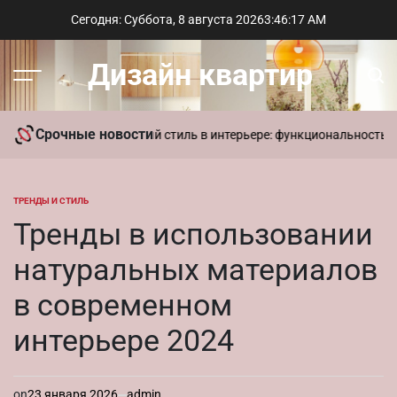
Перейти
Сегодня: Суббота, 8 августа 2026
3
:
46
:
18
AM
к
содержимому
Дизайн квартир
Меню
Пои
Срочные новости
в доме
Современный стиль в интерьере: функциональность и лакон
ТРЕНДЫ И СТИЛЬ
ОПУБЛИКОВАНО
В
Тренды в использовании
натуральных материалов
в современном
интерьере 2024
on
23 января 2026
admin