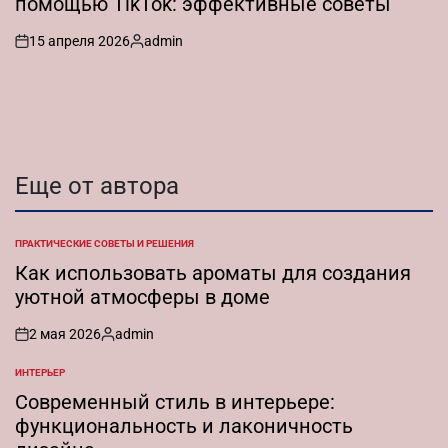
помощью TikTok: эффективные советы
15 апреля 2026
admin
on
Запись
от
Еще от автора
ПРАКТИЧЕСКИЕ СОВЕТЫ И РЕШЕНИЯ
ОПУБЛИКОВАНО
В
Как использовать ароматы для создания
уютной атмосферы в доме
2 мая 2026
admin
on
Запись
от
ИНТЕРЬЕР
ОПУБЛИКОВАНО
В
Современный стиль в интерьере:
функциональность и лаконичность