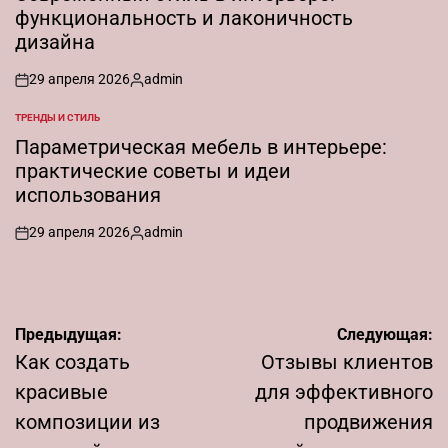
функциональность и лаконичность
дизайна
29 апреля 2026
admin
on
Запись
от
ТРЕНДЫ И СТИЛЬ
ОПУБЛИКОВАНО
В
Параметрическая мебель в интерьере:
практические советы и идеи
использования
29 апреля 2026
admin
on
Запись
от
Навигация
Предыдущая:
Следующая:
по
Как создать
Отзывы клиентов
записям
красивые
для эффективного
композиции из
продвижения