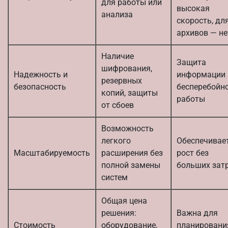
для работы или
высокая
анализа
скорость, дл
архивов — не
Наличие
Защита
шифрования,
Надежность и
информации 
резервных
безопасность
бесперебойн
копий, защиты
работы
от сбоев
Возможность
легкого
Обеспечивае
Масштабируемость
расширения без
рост без
полной замены
больших зат
систем
Общая цена
решения:
Важна для
Стоимость
оборудование,
планировани