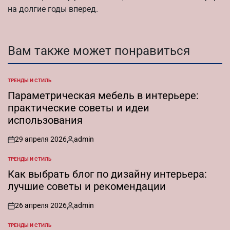
на долгие годы вперед.
Вам также может понравиться
ТРЕНДЫ И СТИЛЬ
ОПУБЛИКОВАНО
В
Параметрическая мебель в интерьере:
практические советы и идеи
использования
29 апреля 2026
admin
on
Запись
от
ТРЕНДЫ И СТИЛЬ
ОПУБЛИКОВАНО
В
Как выбрать блог по дизайну интерьера:
лучшие советы и рекомендации
26 апреля 2026
admin
on
Запись
от
ТРЕНДЫ И СТИЛЬ
ОПУБЛИКОВАНО