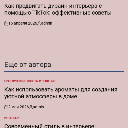
В
Как продвигать дизайн интерьера с
помощью TikTok: эффективные советы
15 апреля 2026
admin
on
Запись
от
Еще от автора
ПРАКТИЧЕСКИЕ СОВЕТЫ И РЕШЕНИЯ
ОПУБЛИКОВАНО
В
Как использовать ароматы для создания
уютной атмосферы в доме
2 мая 2026
admin
on
Запись
от
ИНТЕРЬЕР
ОПУБЛИКОВАНО
В
Современный стиль в интерьере: