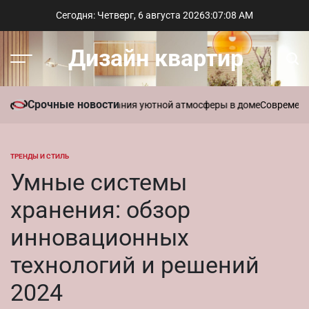
Перейти
Сегодня: Четверг, 6 августа 2026
3
:
07
:
09
AM
к
содержимому
Дизайн квартир
Меню
Пои
Срочные новости
 ароматы для создания уютной атмосферы в доме
Современный стил
ТРЕНДЫ И СТИЛЬ
ОПУБЛИКОВАНО
В
Умные системы
хранения: обзор
инновационных
технологий и решений
2024