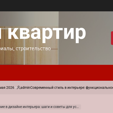
 квартир
риалы, строительство
6
admin
Современный стиль в интерьере: функциональность и ла
Запись
от
 в дизайне интерьера: шаги и советы для успеха