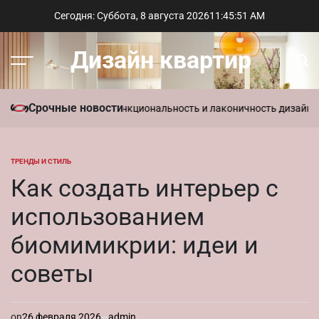
Перейти
Сегодня: Суббота, 8 августа 2026
11
:
45
:
52
AM
к
содержимому
Дизайн квартир
Меню
Пои
Срочные новости
иль в интерьере: функциональность и лаконичность дизайна
Парам
ТРЕНДЫ И СТИЛЬ
ОПУБЛИКОВАНО
В
Как создать интерьер с
использованием
биомимикрии: идеи и
советы
on
26 февраля 2026
admin