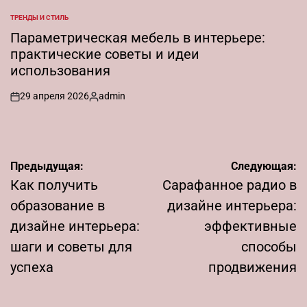
от
ТРЕНДЫ И СТИЛЬ
ОПУБЛИКОВАНО
В
Параметрическая мебель в интерьере:
практические советы и идеи
использования
29 апреля 2026
admin
on
Запись
от
Навигация
Предыдущая:
Следующая:
по
Как получить
Сарафанное радио в
записям
образование в
дизайне интерьера:
дизайне интерьера:
эффективные
шаги и советы для
способы
успеха
продвижения