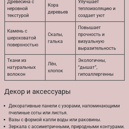
Древесина с
Улучшает
Кора
неровной
теплоизоляцию и
деревьев
текстурой
создает уют
Повышает
Камень с
Скалы,
прочность и
шероховатой
галька
визуальную
поверхностью
выразительность
Ткани из
Экологичны,
Лён,
натуральных
“дышат”,
хлопок
волокон
гипоаллергенны
Декор и аксессуары
Декоративные панели с узорами, напоминающими
пчелиные соты или листья.
Вазы с формой капли воды или раковины.
Зеркала с ассиметричными, природными контурами.