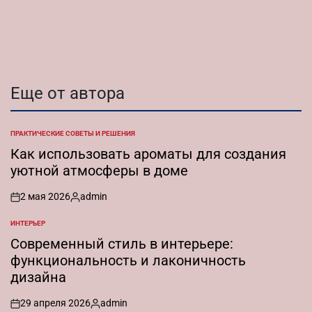
от
Еще от автора
ПРАКТИЧЕСКИЕ СОВЕТЫ И РЕШЕНИЯ
ОПУБЛИКОВАНО
В
Как использовать ароматы для создания
уютной атмосферы в доме
2 мая 2026
admin
on
Запись
от
ИНТЕРЬЕР
ОПУБЛИКОВАНО
В
Современный стиль в интерьере:
функциональность и лаконичность
дизайна
29 апреля 2026
admin
on
Запись