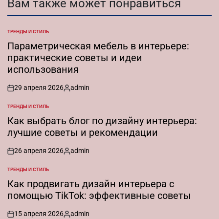
Вам также может понравиться
ТРЕНДЫ И СТИЛЬ
ОПУБЛИКОВАНО
В
Параметрическая мебель в интерьере:
практические советы и идеи
использования
29 апреля 2026
admin
on
Запись
от
ТРЕНДЫ И СТИЛЬ
ОПУБЛИКОВАНО
В
Как выбрать блог по дизайну интерьера:
лучшие советы и рекомендации
26 апреля 2026
admin
on
Запись
от
ТРЕНДЫ И СТИЛЬ
ОПУБЛИКОВАНО
В
Как продвигать дизайн интерьера с
помощью TikTok: эффективные советы
15 апреля 2026
admin
on
Запись