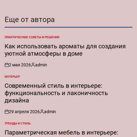
Еще от автора
ПРАКТИЧЕСКИЕ СОВЕТЫ И РЕШЕНИЯ
ОПУБЛИКОВАНО
В
Как использовать ароматы для создания
уютной атмосферы в доме
2 мая 2026
admin
on
Запись
от
ИНТЕРЬЕР
ОПУБЛИКОВАНО
В
Современный стиль в интерьере:
функциональность и лаконичность
дизайна
29 апреля 2026
admin
on
Запись
от
ТРЕНДЫ И СТИЛЬ
ОПУБЛИКОВАНО
В
Параметрическая мебель в интерьере: