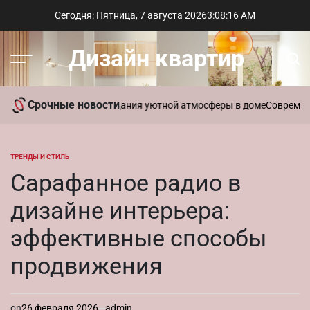
Перейти
Сегодня: Пятница, 7 августа 2026
3
:
08
:
17
AM
к
содержимому
Дизайн квартир
Меню
Пои
Срочные новости
ь ароматы для создания уютной атмосферы в доме
Современный ст
ТРЕНДЫ И СТИЛЬ
ОПУБЛИКОВАНО
В
Сарафанное радио в
дизайне интерьера:
эффективные способы
продвижения
on
26 февраля 2026
admin