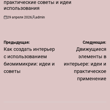
практические советы и идеи
использования
29 апреля 2026
admin
on
Запись
от
Навигация
Предыдущая:
Следующая:
по
Как создать интерьер
Движущиеся
записям
с использованием
элементы в
биомимикрии: идеи и
интерьере: идеи и
советы
практическое
применение