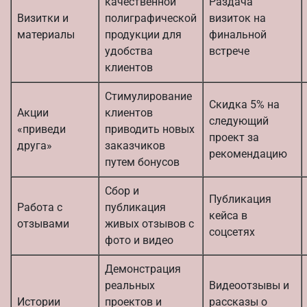
качественной
Раздача
Визитки и
полиграфической
визиток на
материалы
продукции для
финальной
удобства
встрече
клиентов
Стимулирование
Скидка 5% на
Акции
клиентов
следующий
«приведи
приводить новых
проект за
друга»
заказчиков
рекомендацию
путем бонусов
Сбор и
Публикация
Работа с
публикация
кейса в
отзывами
живых отзывов с
соцсетях
фото и видео
Демонстрация
реальных
Видеоотзывы и
Истории
проектов и
рассказы о