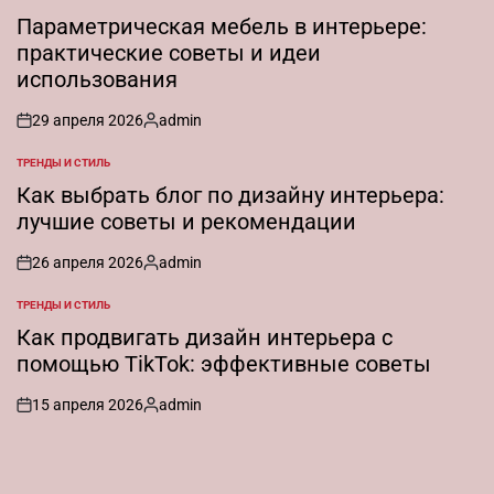
ОПУБЛИКОВАНО
В
Параметрическая мебель в интерьере:
практические советы и идеи
использования
29 апреля 2026
admin
on
Запись
от
ТРЕНДЫ И СТИЛЬ
ОПУБЛИКОВАНО
В
Как выбрать блог по дизайну интерьера:
лучшие советы и рекомендации
26 апреля 2026
admin
on
Запись
от
ТРЕНДЫ И СТИЛЬ
ОПУБЛИКОВАНО
В
Как продвигать дизайн интерьера с
помощью TikTok: эффективные советы
15 апреля 2026
admin
on
Запись
от